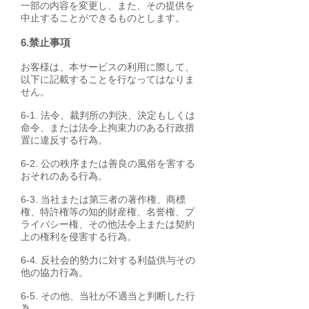
一部の内容を変更し、また、その提供を
中止することができるものとします。
6.禁止事項
お客様は、本サービスの利用に際して、
以下に記載することを行なってはなりま
せん。
6-1. 法令、裁判所の判決、決定もしくは
命令、または法令上拘束力のある行政措
置に違反する行為。
6-2. 公の秩序または善良の風俗を害する
おそれのある行為。
6-3. 当社または第三者の著作権、商標
権、特許権等の知的財産権、名誉権、プ
ライバシー権、その他法令上または契約
上の権利を侵害する行為。
6-4. 反社会的勢力に対する利益供与その
他の協力行為。
6-5. その他、当社が不適当と判断した行
為。