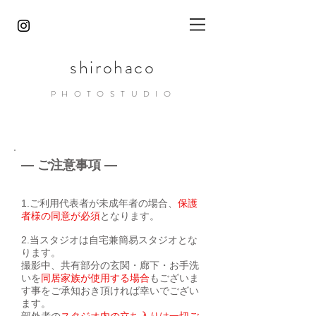
shirohaco
PHOTOST
UDIO
― ご注意事項 ―
1.ご利用代表者が未成年者の場合、
保護
者様の同意が必須
となります。
2.当スタジオは自宅兼簡易スタジオとな
ります。
撮影中、共有部分の玄関・廊下・お手洗
いを
同居家族が使用する場合
もございま
す事をご承知おき頂ければ幸いでござい
ます。