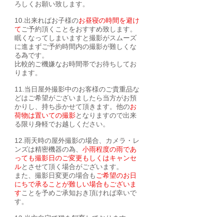
ろしくお願い致します。
10
.出来ればお子様の
お昼寝の時間を避け
て
ご予約頂くことをおすすめ致します。
眠くなってしまいますと撮影がスムーズ
に進まずご予約時間内の撮影が難しくな
る為です。
比較的ご機嫌なお時間帯でお待ちしてお
ります。
11.当日屋外撮影中のお客様のご貴重品な
どはご希望がございましたら当方がお預
かりし、持ち歩かせて頂きます。他の
お
荷物は置いての撮影
となりますので出来
る限り身軽でお越しください。
12.雨天時の屋外撮影の場合、カメラ・レ
ンズは精密機器の為、
小雨程度の雨であ
っても撮影日のご変更もしくはキャンセ
ル
と
させて頂く場合がございます。
また、撮影日変更の場合も
ご希望のお日
にちで承ることが難しい場合もございま
す
ことを予め
​ご承知おき頂ければ幸いで
す。