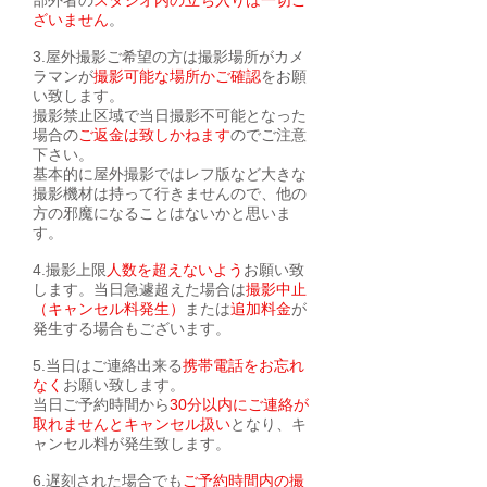
部外者の
スタジオ内の立ち入りは一切ご
ざいません
。
3.屋外撮影ご希望の方は撮影場所がカメ
ラマンが
撮影可能な場所かご確認
をお願
い致します。
撮影禁止区域で当日撮影不可能となった
場合の
ご返金は致しかねます
のでご注意
下さい。
基本的に屋外撮影ではレフ版など大きな
撮影機材は持って行きませんので、他の
方の邪魔になることはないかと思いま
す。
4.撮影上限
人数を超えないよう
お願い致
します。当日急遽超えた場合は
撮影中止
（キャンセル料発生）
または
追加料金
が
発生する場合もございます。
5.当日はご連絡出来る
携帯電話をお忘れ
なく
お願い致します。
当日ご予約時間から
30分以内にご連絡が
取れませんとキャンセル扱い
となり、キ
ャンセル料が発生致します。
6.遅刻された場合でも
ご予約時間内の撮