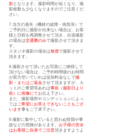
影
となります。撮影時間が短くなり、撮
影枚数も少なくなりますのでご注意くだ
さい。
7.当方の過失（機材の故障・病気等）で
ご予約日に撮影が出来ない場合は、お客
様と日程を再調整させて頂き、出張撮影
の場合は
交通費のみ
で撮影させて頂きま
す。
スタジオ撮影の場合は
無償
で撮影させて
頂きます。
8.撮影させて頂いたお写真にご納得して
頂けない場合は、ご予約時間後のお時間
が双方空いていれば追加料金なしで
撮
影・またはご返金
させて頂きますが、カ
ットのご希望等あれば
事前（撮影日より
前）に画像にて
お伝え下さい。
また、撮影場所やコンディションによっ
ては
ご希望にお答えできないこともござ
います
事をご了承下さい。
9.撮影に集中していると思わぬ怪我や事
故などの危険があります。
お子様の安全
はお客様ご自身でご注意
頂きますようよ