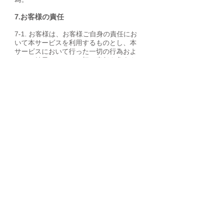
7.お客様の責任
7-1. お客様は、お客様ご自身の責任にお
いて本サービスを利用するものとし、本
サービスにおいて行った一切の行為およ
びその結果について一切の責任を負うも
のとします。
7-2. 当社は、お客様が本規約に違反して
本サービスを利用していると認めた場
合、当社が必要かつ適切と判断する措置
を講じます
ただし、当社は、かかる違反を防止また
は是正する義務を負いません。
7-3. お客様は、本サービスを利用したこ
とに起因して（当社がかかる利用を原因
とするクレームを第三者より受けた場合
を含みます。）、当社が直接的もしくは
間接的に何らかの損害（弁護士費用の負
担を含みます。）を被った場合、当社の
請求にしたがって直ちにこれを補償しな
ければなりません。