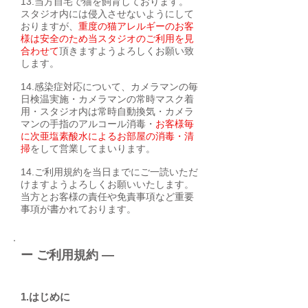
13.当方自宅で猫を飼育しております。
スタジオ内には侵入させないようにして
おりますが、
重度の猫アレルギーのお客
様は安全のため当スタジオのご利用を見
合わせて
頂きますようよろしくお願い致
します。
14.感染症
対応について​、カメラマンの毎
日検温実施・カメラマンの常時マスク着
用・スタジオ内は常時自動換気・カメラ
マンの手指のアルコール消毒・
お客様毎
に次亜塩素酸水によるお部屋の消毒・清
掃
をして営業してまいります。
14.ご利用規約を当日までにご一読いただ
けますようよろしくお願いいたします。
当方とお客様の責任や免責事項など重要
事項が書かれております。
ー ご利用規約 ―
1.はじめに