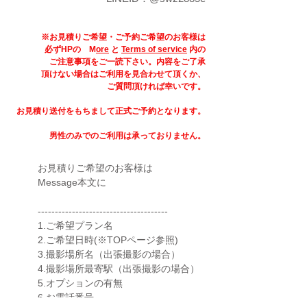
※お見積りご希望・ご予約ご希望
の
お客様
は
必ずHPの M
ore
と
Terms of service
内の
ご注意事項をご一読下さい。
内容をご了承
頂けない場合はご利用を
見合わせて
頂くか、
ご質問頂ければ幸いです。
​お見積り送付をもちまして正式ご予約となります。
​男性のみでのご利用は承っておりません。
お見積りご希望のお客様は
Message本文に
--------------------------------------​
1.ご希望プラン名
2.ご希望日時(※TOPページ参照)
3.撮影場所名（出張撮影の場合）
4.撮影場所最寄駅（出張撮影の場合）
5.オプションの有無
6.お電話番号